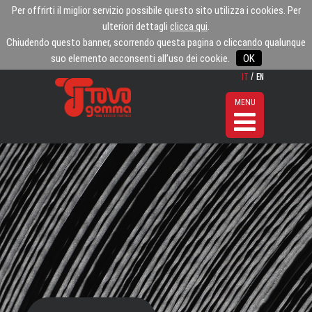
Per offrirti il miglior servizio possibile questo sito utilizza i cookies. Per
ulteriori dettagli
clicca qui
.
Chiudendo questo banner, scorrendo questa pagina o cliccando qualunque
suo elemento acconsenti all’uso dei cookie.
OK
it
en
MENU